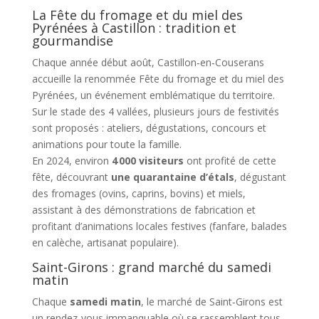
La Fête du fromage et du miel des
Pyrénées à Castillon : tradition et
gourmandise
Chaque année début août, Castillon‑en‑Couserans
accueille la renommée Fête du fromage et du miel des
Pyrénées, un événement emblématique du territoire.
Sur le stade des 4 vallées, plusieurs jours de festivités
sont proposés : ateliers, dégustations, concours et
animations pour toute la famille.
En 2024, environ
4 000 visiteurs
ont profité de cette
fête, découvrant
une quarantaine d’étals
, dégustant
des fromages (ovins, caprins, bovins) et miels,
assistant à des démonstrations de fabrication et
profitant d’animations locales festives (fanfare, balades
en calèche, artisanat populaire).
Saint-Girons : grand marché du samedi
matin
Chaque
samedi matin
, le marché de Saint‑Girons est
un rendez‑vous immanquable où se rassemblent tous