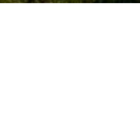
Vous possédez une
résidence secondaire 
Couflens
? Vous souhaitez déléguer la gesti
tranquille ?
Chez
Thomas Home Service
,
connaissons parfaitement les besoins des
simplifier la vie, que ce soit pour le
ménag
quotidienne de votre location saisonniè
Nos services de conciergeri
Pour vous aider à profiter pleinement de 
complet et sur-mesure.
Gestion des locations saisonni
Nous prenons en charge
tous les aspects 
Ménage professionnel
entre chaque loc
Accueil personnalisé
: livret d’accueil
vos locataires se sentent chez eux.