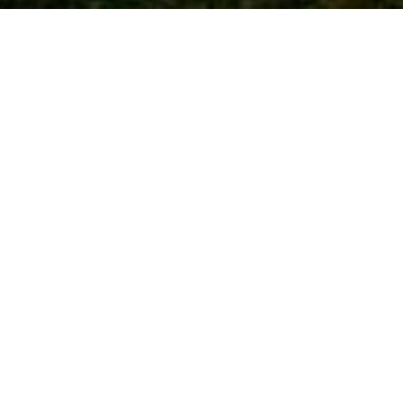
ons, comme
Soueix Rogalle
,
Sentenac, ou
r impeccable, tout en gardant l’esprit
vaillons ici, au cœur du
Couserans
, et nous
ité
sont essentiels. Notre mission : vous
des espaces extérieurs
, ou la
gestion
res, nous proposons un accompagnement
n :

u logement et des activités locales pour que