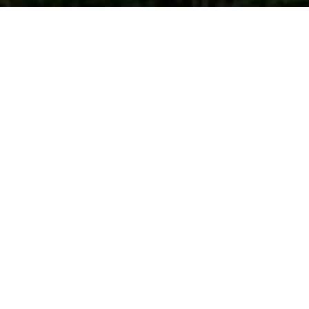
ou une location saisonnière à Seix
ou dans ses envir
on de votre logement et offrir à vos locataires un séjou
conciergerie à Seix
et ses alentours, nous vivons et tra
 propriétaires pour qui
proximité, confiance et flexibil
e professionnel
, l’
accueil des locataires
, l’
entretien 
re
.
e à Seix et alentours
votre bien et offrir un séjour mémorable à vos locatai
ères
de la location
pour que vous n’ayez à vous soucier de rie
ation pour que le logement soit toujours impeccable. 
 numérisé avec les instructions d’arrivée, présentation d